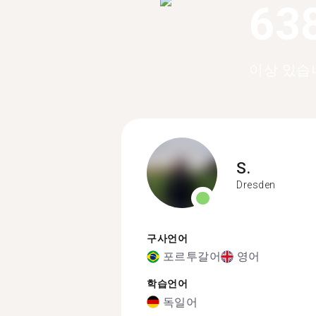
63
이상 있습
S.
Dresden
구사언어
포르투갈어
영어
학습언어
독일어