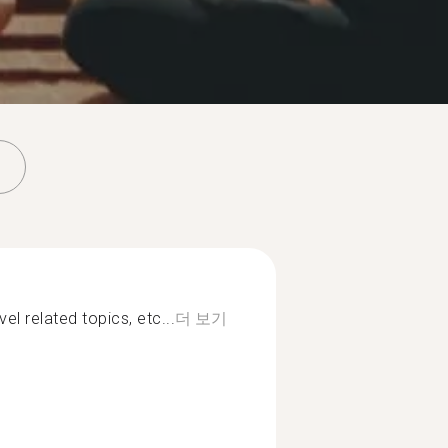
el related topics, etc...
더 보기