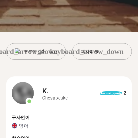
oard_arrow_down
keyboard_arrow_down
포르투갈어
체사피크
K.
2
format_quote
Chesapeake
구사언어
영어