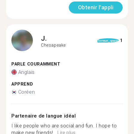
Obtenir l'appli
J.
1
format_quote
Chesapeake
PARLE COURAMMENT
Anglais
APPREND
Coréen
Partenaire de langue idéal
I like people who are social and fun. I hope to
make new friends!...
Lire plus