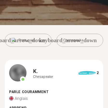
oard_arrow_down
keyboard_arrow_down
Portugais
Chesapeake
K.
2
format_quote
Chesapeake
PARLE COURAMMENT
Anglais