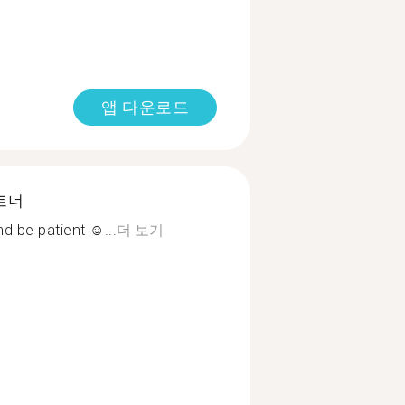
앱 다운로드
트너
d be patient ☺...
더 보기