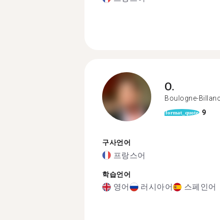
O.
Boulogne-Billan
9
format_quote
구사언어
프랑스어
학습언어
영어
러시아어
스페인어