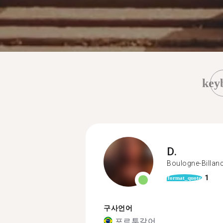
key
D.
Boulogne-Billan
1
format_quote
구사언어
포르투갈어