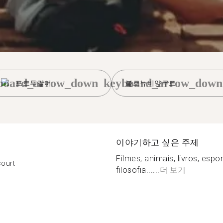
board_arrow_down
keyboard_arrow_down
포르투갈어
불로뉴비양쿠르
이야기하고 싶은 주제
Filmes, animais, livros, espo
court
filosofia......
더 보기