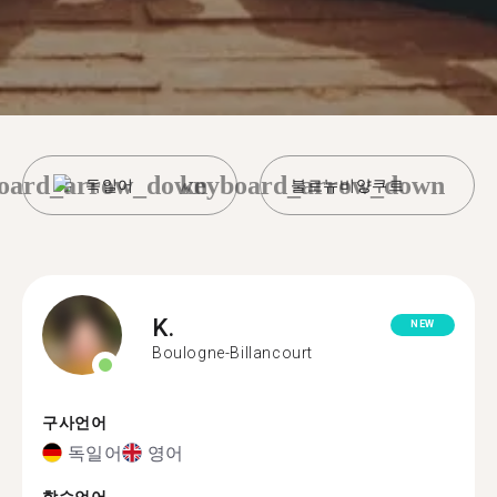
oard_arrow_down
keyboard_arrow_down
독일어
불로뉴비양쿠르
K.
NEW
Boulogne-Billancourt
구사언어
독일어
영어