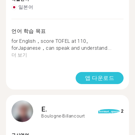
일본어
언어 학습 목표
for English，score TOFEL at 110。
forJapanese，can speak and understand...
더 보기
앱 다운로드
E.
2
format_quote
Boulogne-Billancourt