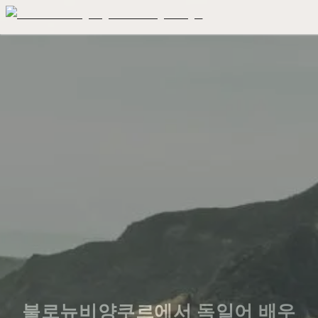
불로뉴비양쿠르에서 독일어 배우