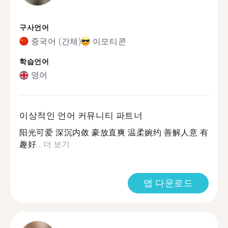
구사언어
중국어 (간체)
이모티콘
학습언어
영어
이상적인 언어 커뮤니티 파트너
阳光可爱 深沉内敛 豪放直爽 温柔婉约 善解人意 有
趣好...
더 보기
앱 다운로드