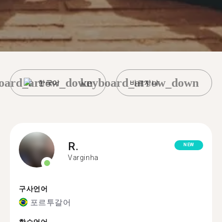
oard_arrow_down
keyboard_arrow_down
한국어
바르지냐
R.
NEW
Varginha
구사언어
포르투갈어