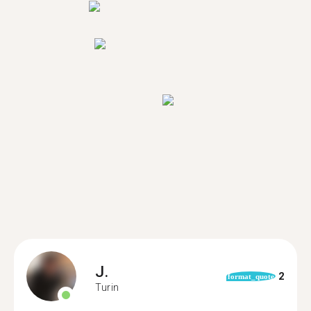
J.
2
format_quote
Turin