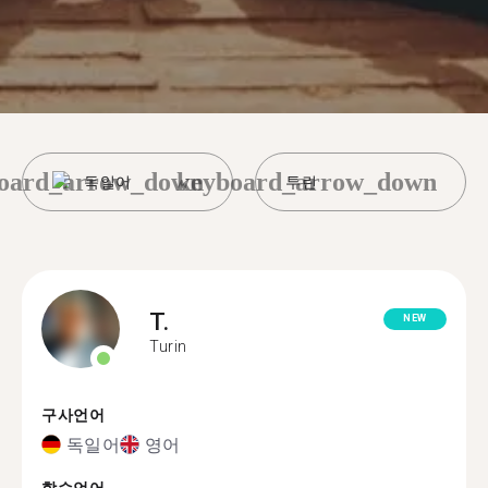
oard_arrow_down
keyboard_arrow_down
독일어
투린
T.
NEW
Turin
구사언어
독일어
영어