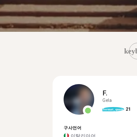
key
F.
Gela
21
format_quote
구사언어
이탈리아어