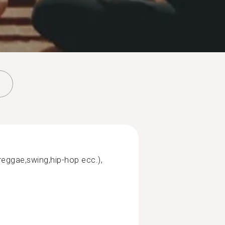
reggae,swing,hip-hop ecc.),