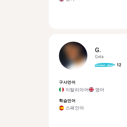
G.
Gela
12
format_quote
구사언어
이탈리아어
영어
학습언어
스페인어