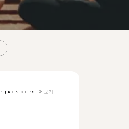
languages,books...
더 보기