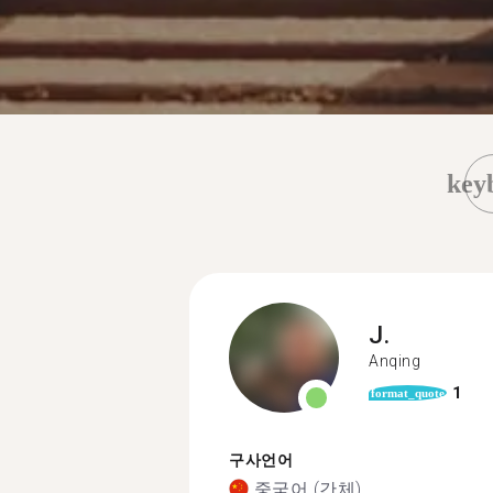
key
J.
Anqing
1
format_quote
구사언어
중국어 (간체)