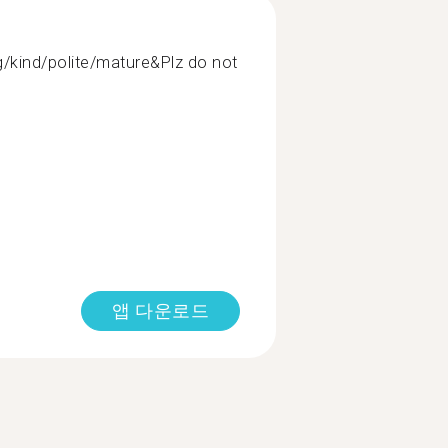
/kind/polite/mature&Plz do not
앱 다운로드