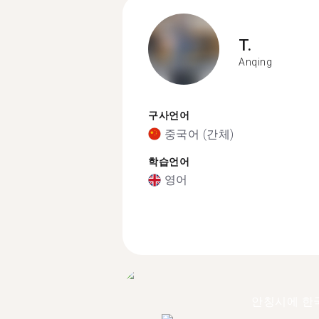
T.
Anqing
구사언어
중국어 (간체)
학습언어
영어
안칭시에 한