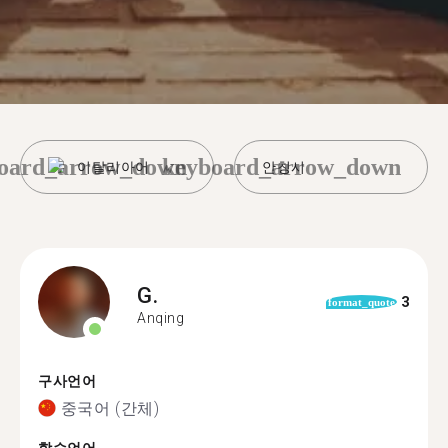
oard_arrow_down
keyboard_arrow_down
이탈리아어
안칭시
G.
3
format_quote
Anqing
구사언어
중국어 (간체)