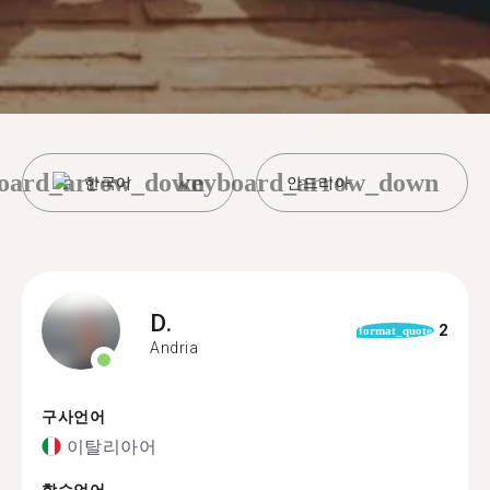
oard_arrow_down
keyboard_arrow_down
한국어
안드리아
D.
2
format_quote
Andria
구사언어
이탈리아어