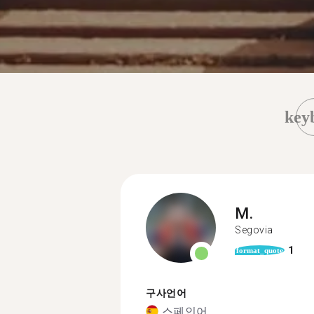
key
M.
Segovia
1
format_quote
구사언어
스페인어