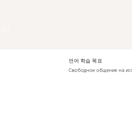
니다.
언어 학습 목표
Свободное общение на исп