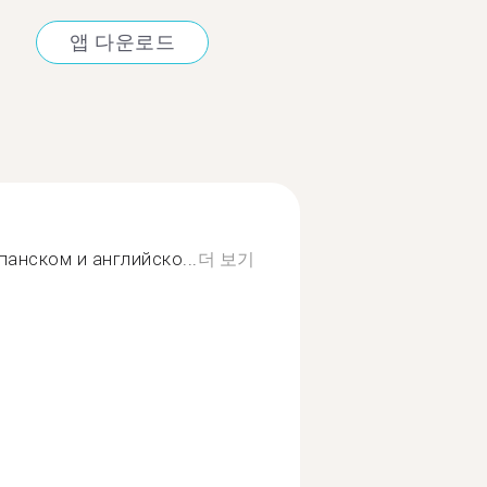
앱 다운로드
анском и английско...
더 보기