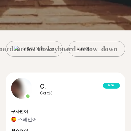
oard_arrow_down
keyboard_arrow_down
이탈리아어
이타귀
C.
NEW
Cereté
구사언어
스페인어