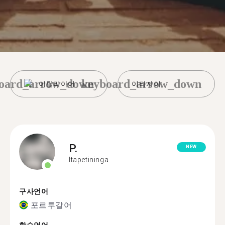
oard_arrow_down
keyboard_arrow_down
이탈리아어
이타자이
P.
NEW
Itapetininga
구사언어
포르투갈어