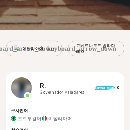
고베르나도르 발라다
oard_arrow_down
keyboard_arrow_down
이탈리아어
레스
R.
3
format_quote
Governador Valadares
구사언어
포르투갈어
이탈리아어