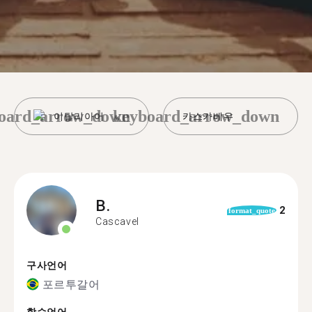
oard_arrow_down
keyboard_arrow_down
이탈리아어
카스카베우
B.
2
format_quote
Cascavel
구사언어
포르투갈어