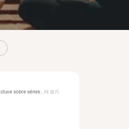
cluve sobre séries...
더 보기