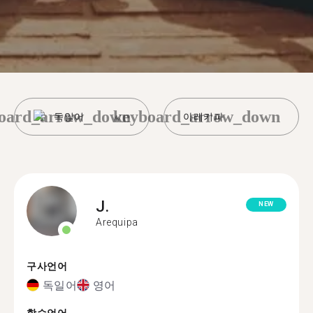
oard_arrow_down
keyboard_arrow_down
독일어
아레키파
J.
NEW
Arequipa
구사언어
독일어
영어