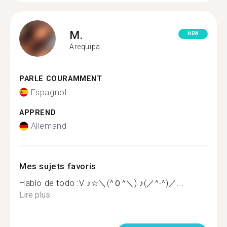
M.
NEW
Arequipa
PARLE COURAMMENT
Espagnol
APPREND
Allemand
Mes sujets favoris
Hablo de todo :V ♪☆＼(^０^＼) ♪(／^-^)／...
Lire plus