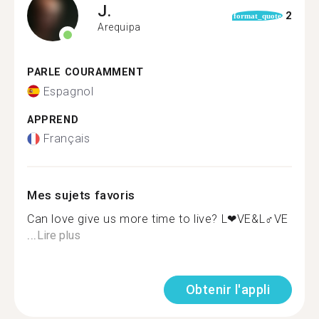
J.
2
format_quote
Arequipa
PARLE COURAMMENT
Espagnol
APPREND
Français
Mes sujets favoris
Can love give us more time to live? L❤VE&L‍♂️VE
...
Lire plus
Obtenir l'appli