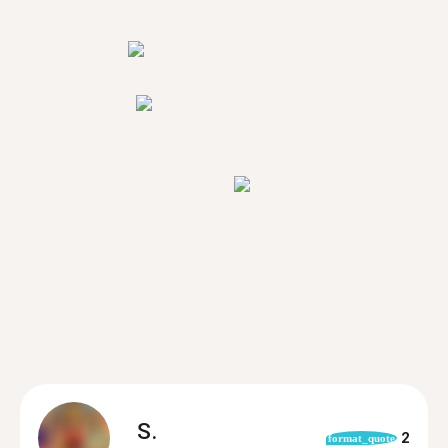
S.
2
format_quote