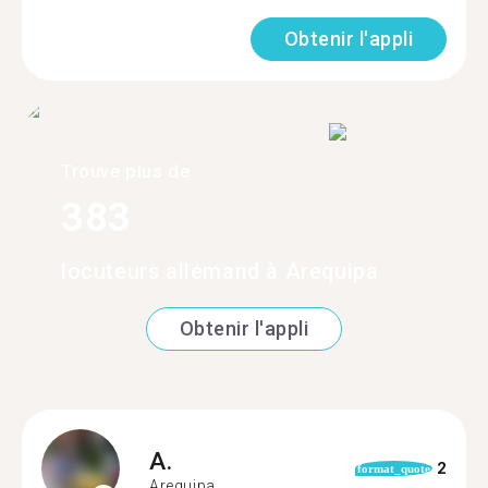
Obtenir l'appli
Trouve plus de
383
locuteurs allemand à Arequipa
Obtenir l'appli
A.
2
format_quote
Arequipa