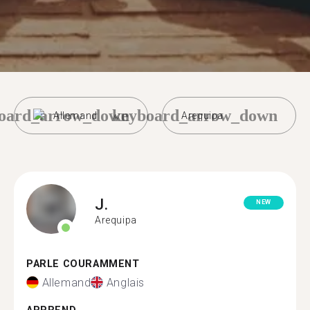
oard_arrow_down
keyboard_arrow_down
Allemand
Arequipa
J.
NEW
Arequipa
PARLE COURAMMENT
Allemand
Anglais