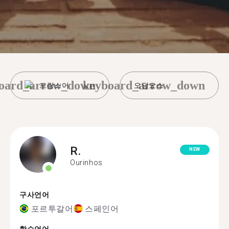
oard_arrow_down
keyboard_arrow_down
프랑스어
오딩요스
R.
NEW
Ourinhos
구사언어
포르투갈어
스페인어