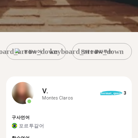
oard_arrow_down
keyboard_arrow_down
프랑스어
몬테스클라루스
V.
3
format_quote
Montes Claros
구사언어
포르투갈어