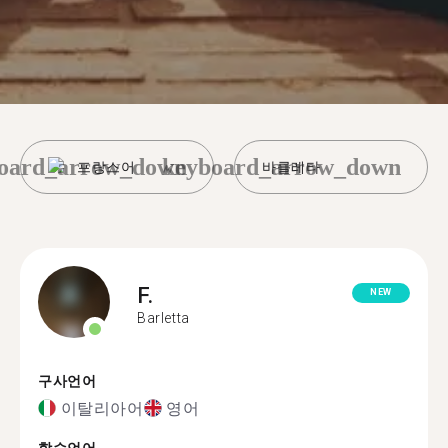
oard_arrow_down
keyboard_arrow_down
프랑스어
바를레타
F.
NEW
Barletta
구사언어
이탈리아어
영어