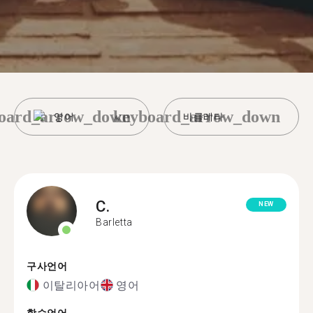
oard_arrow_down
keyboard_arrow_down
영어
바를레타
C.
NEW
Barletta
구사언어
이탈리아어
영어