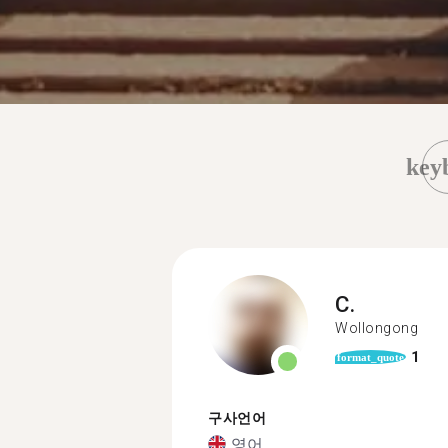
key
C.
Wollongong
1
format_quote
구사언어
영어