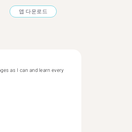
앱 다운로드
ages as I can and learn every