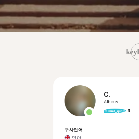
key
C.
Albany
3
format_quote
구사언어
영어