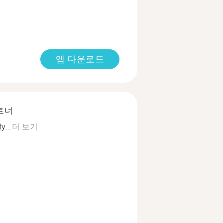
앱 다운로드
트너
y...
더 보기