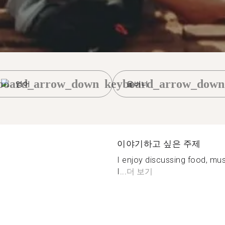
board_arrow_down
keyboard_arrow_down
영어
올버니
이야기하고 싶은 주제
I enjoy discussing food, mu
I...
더 보기