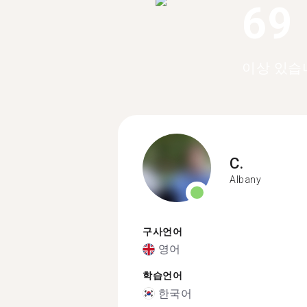
69
이상 있습
C.
Albany
구사언어
영어
학습언어
한국어