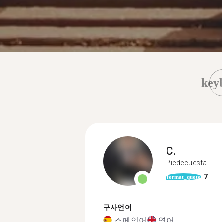
key
C.
Piedecuesta
7
format_quote
구사언어
스페인어
영어