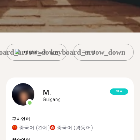
oard_arrow_down
keyboard_arrow_down
네덜란드어
구이강
M.
NEW
Guigang
구사언어
중국어 (간체)
중국어 (광동어)