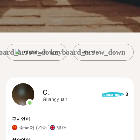
oard_arrow_down
keyboard_arrow_down
네덜란드어
광위안시
C.
3
format_quote
Guangyuan
구사언어
중국어 (간체)
영어