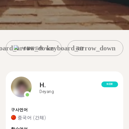
oard_arrow_down
keyboard_arrow_down
네덜란드어
광안
H.
NEW
Deyang
구사언어
중국어 (간체)