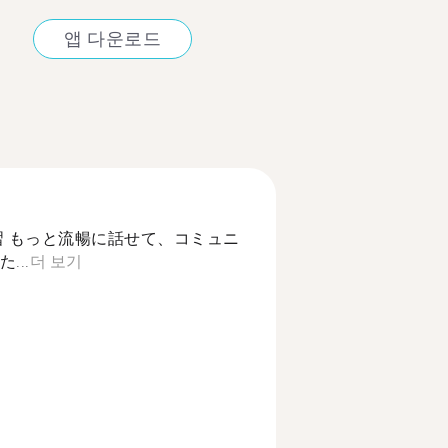
앱 다운로드
習 もっと流暢に話せて、コミュニ
...
더 보기