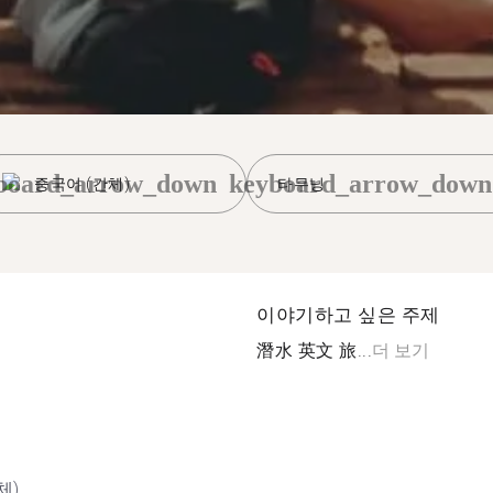
board_arrow_down
keyboard_arrow_down
중국어 (간체)
타무닝
이야기하고 싶은 주제
潛水 英文 旅...
더 보기
체)