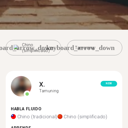
Chino
oard_arrow_down
keyboard_arrow_down
Tamuning
(simplificado)
X.
NEW
Tamuning
HABLA FLUIDO
Chino (tradicional)
Chino (simplificado)