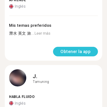
APRENDE
Inglés
Mis temas preferidos
潛水 英文 旅...
Leer más
Obtener la app
J.
Tamuning
HABLA FLUIDO
Inglés