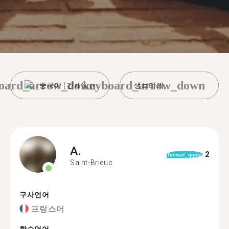
oard_arrow_down
keyboard_arrow_down
중국어 (간체)
생브리외
A.
2
format_quote
Saint-Brieuc
구사언어
프랑스어