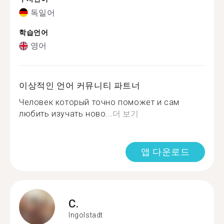
독일어
학습언어
영어
이상적인 언어 커뮤니티 파트너
Человек который точно поможет и сам
любить изучать ново...
더 보기
앱 다운로드
C.
Ingolstadt