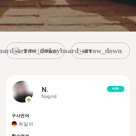
oard_arrow_down
keyboard_arrow_down
중국어 (간체)
나골트
N.
NEW
Nagold
구사언어
독일어