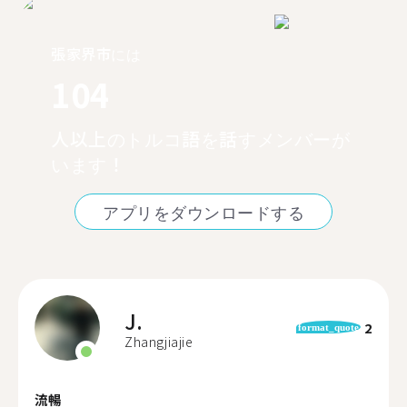
張家界市には
104
人以上のトルコ語を話すメンバーが
います！
アプリをダウンロードする
J.
2
format_quote
Zhangjiajie
流暢