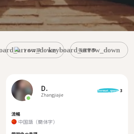
oard_arrow_down
keyboard_arrow_down
トルコ語
張家界市
D.
3
format_quote
Zhangjiajie
流暢
中国語（簡体字）
学習中の言語