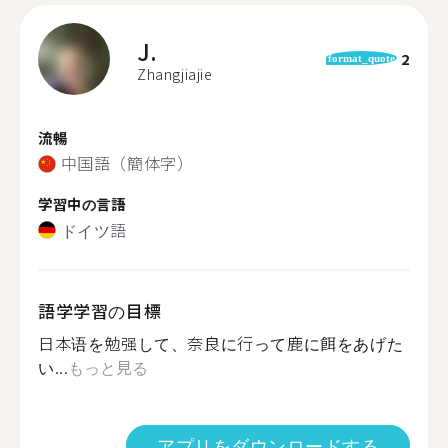
J.
2
format_quote
Zhangjiajie
流暢
中国語（簡体字）
学習中の言語
ドイツ語
語学学習の目標
日本语を勉强して、奈良に行って鹿に餌をあげた
い...
もっと見る
アプリをダウンロードする