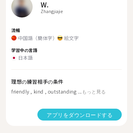
W.
Zhangjiajie
流暢
中国語（簡体字）
絵文字
学習中の言語
日本語
理想の練習相手の条件
friendly , kind , outstanding ...
もっと見る
アプリをダウンロードする