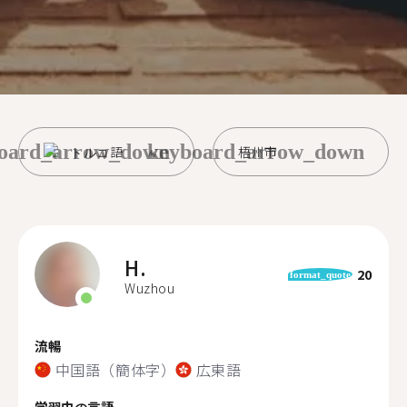
oard_arrow_down
keyboard_arrow_down
トルコ語
梧州市
H.
20
format_quote
Wuzhou
流暢
中国語（簡体字）
広東語
学習中の言語