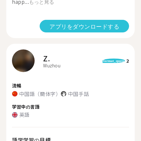
happ...
もっと見る
アプリをダウンロードする
Z.
2
format_quote
Wuzhou
流暢
中国語（簡体字）
中国手話
学習中の言語
英語
語学学習の目標