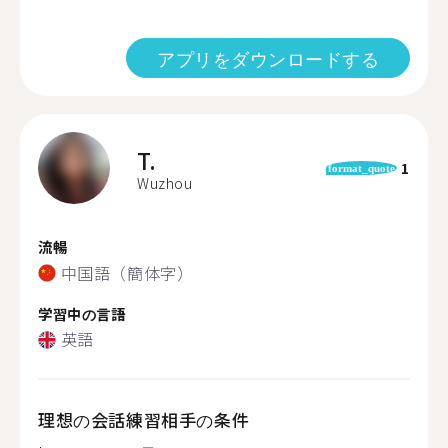
アプリをダウンロードする
T.
1
format_quote
Wuzhou
流暢
中国語（簡体字）
学習中の言語
英語
理想の会話練習相手の条件