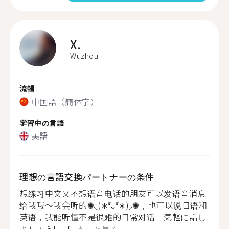
X.
Wuzhou
流暢
中国語（簡体字）
学習中の言語
英語
理想の言語交換パートナーの条件
想练习中文又不想语音电话的朋友可以发语音消息
给我哦～我会听的✺◟(∗❛ัᴗ❛ั∗)◞✺，也可以说日语和
英语，我能听懂不是很难的日常对话 気軽に話し