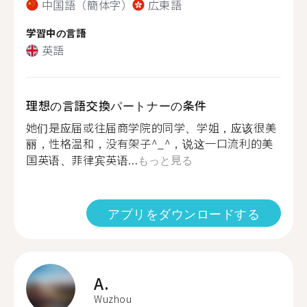
中国語（簡体字）
広東語
学習中の言語
英語
理想の言語交換パートナーの条件
她们是应届或往届商学院的同学、学姐，应该很美
丽，性格温和，没有架子^_^，说这一口流利的美
国英语、菲律宾英语...
もっと見る
アプリをダウンロードする
A.
Wuzhou