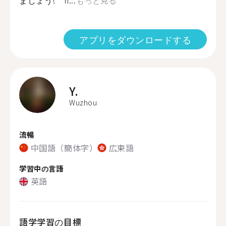
ましょう! If...
もっと見る
アプリをダウンロードする
Y.
Wuzhou
流暢
中国語（簡体字）
広東語
学習中の言語
英語
語学学習の目標