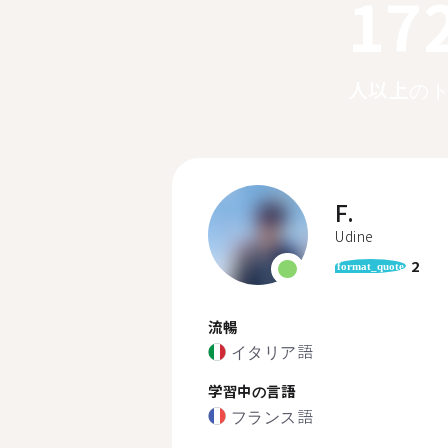
17
人以上の
F.
Udine
2
format_quote
流暢
イタリア語
学習中の言語
フランス語