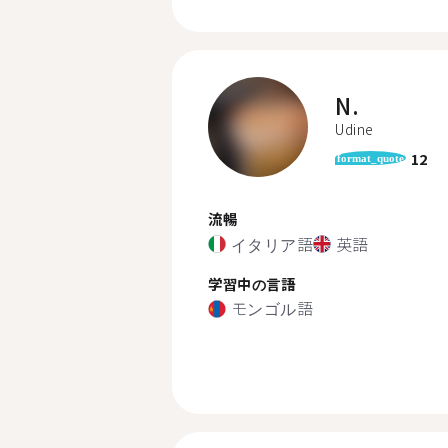
N.
Udine
12
format_quote
流暢
イタリア語
英語
学習中の言語
モンゴル語