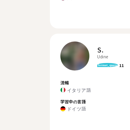
S.
Udine
11
format_quote
流暢
イタリア語
学習中の言語
ドイツ語