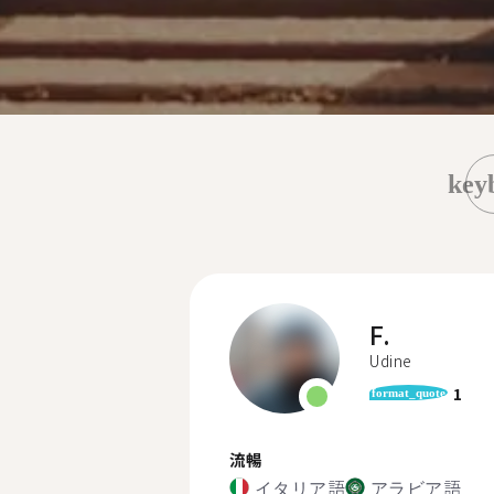
key
F.
Udine
1
format_quote
流暢
イタリア語
アラビア語