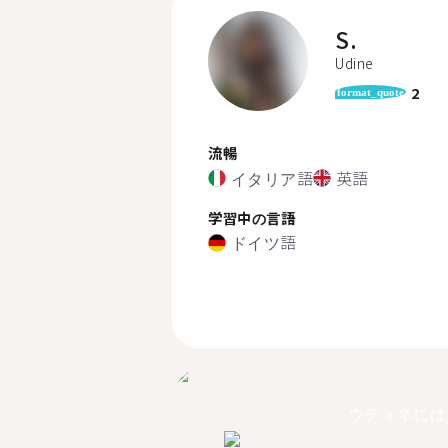
S.
Udine
2
format_quote
流暢
イタリア語
英語
学習中の言語
ドイツ語
ウディネには