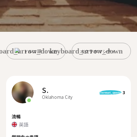
oard_arrow_down
keyboard_arrow_down
トルコ語
オクラホマシティ
S.
3
format_quote
Oklahoma City
流暢
英語
学習中の言語