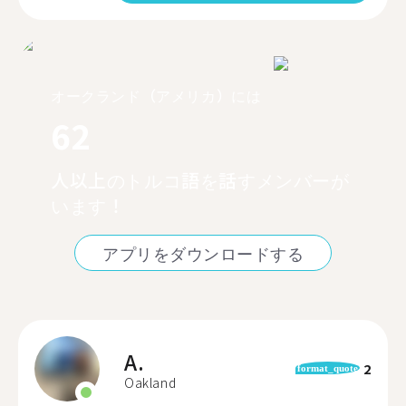
オークランド（アメリカ）には
62
人以上のトルコ語を話すメンバーが
います！
アプリをダウンロードする
A.
2
format_quote
Oakland