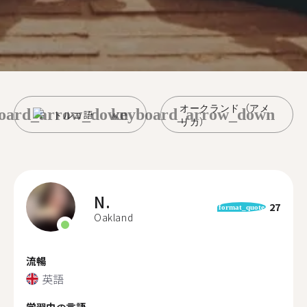
オークランド（アメ
oard_arrow_down
keyboard_arrow_down
トルコ語
リカ）
N.
27
format_quote
Oakland
流暢
英語
学習中の言語