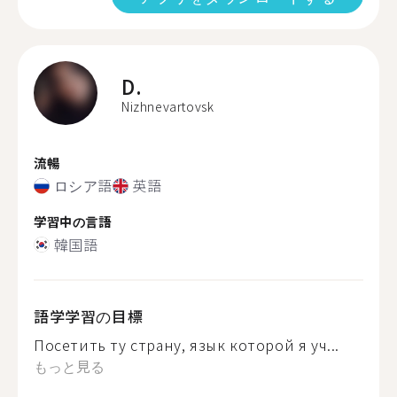
D.
Nizhnevartovsk
流暢
ロシア語
英語
学習中の言語
韓国語
語学学習の目標
Посетить ту страну, язык которой я уч...
もっと見る