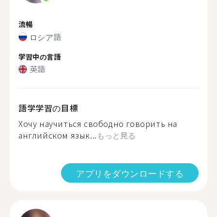
流暢
ロシア語
学習中の言語
英語
語学学習の目標
Хочу научиться свободно говорить на
английском язык...
もっと見る
アプリをダウンロードする