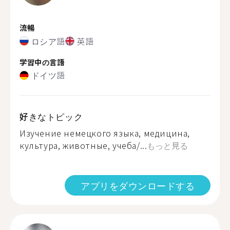
流暢
ロシア語
英語
学習中の言語
ドイツ語
好きなトピック
Изучение немецкого языка, медицина,
культура, животные, учеба/...
もっと見る
アプリをダウンロードする