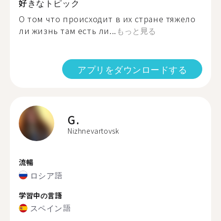
好きなトピック
О том что происходит в их стране тяжело
ли жизнь там есть ли...
もっと見る
アプリをダウンロードする
G.
Nizhnevartovsk
流暢
ロシア語
学習中の言語
スペイン語