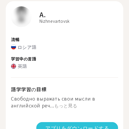
A.
Nizhnevartovsk
流暢
ロシア語
学習中の言語
英語
語学学習の目標
Свободно выражать свои мысли в
английской реч...
もっと見る
アプリをダウンロードする