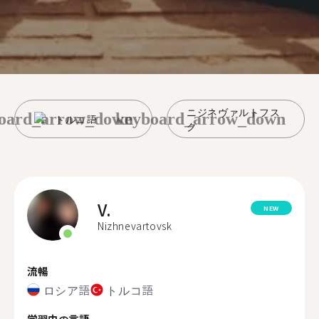
ニジネヴァルトフス
oard_arrow_down
keyboard_arrow_down
トルコ語
ク
V.
NEW
Nizhnevartovsk
流暢
ロシア語
トルコ語
学習中の言語