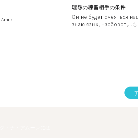
理想の練習相手の条件
Он не будет смеяться над
-Amur
знаю язык, наоборот,...
も
ク・ナ・アムーレには