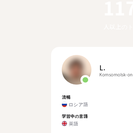
11
人以上の
L.
Komsomolsk-on
流暢
ロシア語
学習中の言語
英語