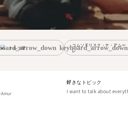
コムソモリスク・ナ・アムー
board_arrow_down
keyboard_arrow_down
トルコ語
レ
好きなトピック
I want to talk about everyth
-Amur