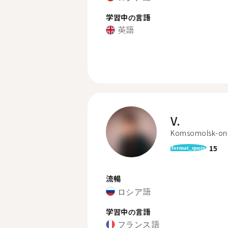
学習中の言語
英語
V.
Komsomolsk-on
15
format_quote
流暢
ロシア語
学習中の言語
フランス語