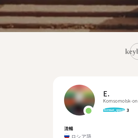
key
E.
Komsomolsk-on
3
format_quote
流暢
ロシア語