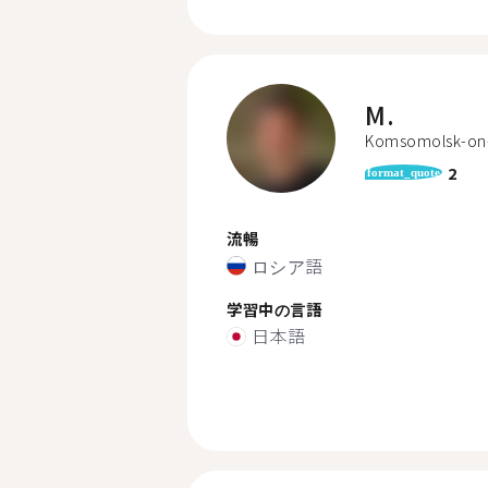
M.
Komsomolsk-on
2
format_quote
流暢
ロシア語
学習中の言語
日本語