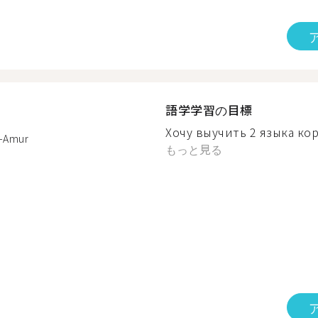
語学学習の目標
Хочу выучить 2 языка кор
-Amur
もっと見る