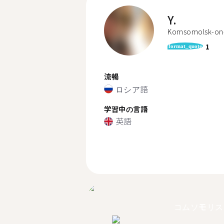
Y.
Komsomolsk-on
1
format_quote
流暢
ロシア語
学習中の言語
英語
コムソモリス