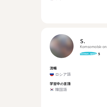
S.
Komsomolsk-on
5
format_quote
流暢
ロシア語
学習中の言語
韓国語