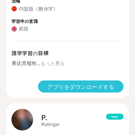
流暢
中国語（簡体字）
学習中の言語
英語
語学学習の目標
表达流程地...
もっと見る
アプリをダウンロードする
P.
NEW
Mullingar