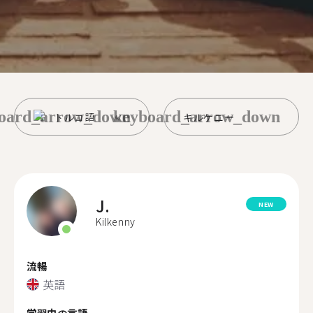
oard_arrow_down
keyboard_arrow_down
トルコ語
キルケニー
J.
NEW
Kilkenny
流暢
英語
学習中の言語