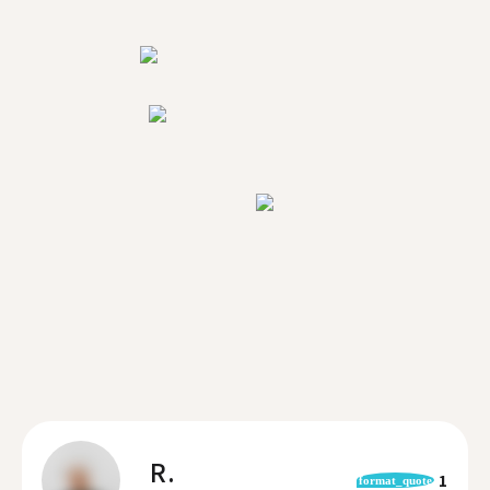
R.
1
format_quote