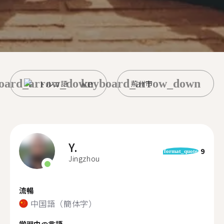
oard_arrow_down
keyboard_arrow_down
トルコ語
荊州市
Y.
9
format_quote
Jingzhou
流暢
中国語（簡体字）
学習中の言語