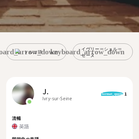
イヴリー＝シュル＝
oard_arrow_down
keyboard_arrow_down
トルコ語
セーヌ
J.
1
format_quote
Ivry-sur-Seine
流暢
英語
学習中の言語