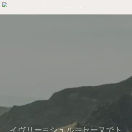
イヴリー＝シュル＝セーヌでト