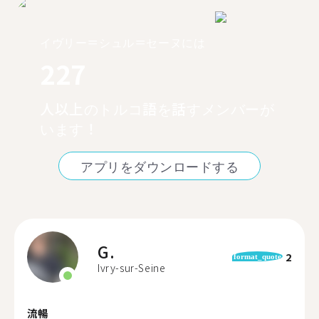
イヴリー＝シュル＝セーヌには
227
人以上のトルコ語を話すメンバーが
います！
アプリをダウンロードする
G.
2
format_quote
Ivry-sur-Seine
流暢