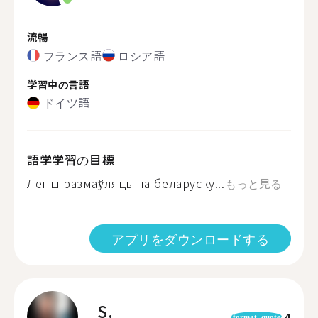
流暢
フランス語
ロシア語
学習中の言語
ドイツ語
語学学習の目標
Лепш размаўляць па-беларуску...
もっと見る
アプリをダウンロードする
S.
4
format_quote