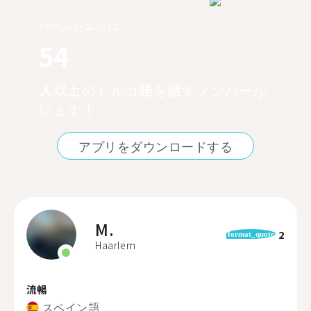
ハールレムには
54
人以上のトルコ語を話すメンバーが
います！
アプリをダウンロードする
M.
2
format_quote
Haarlem
流暢
スペイン語