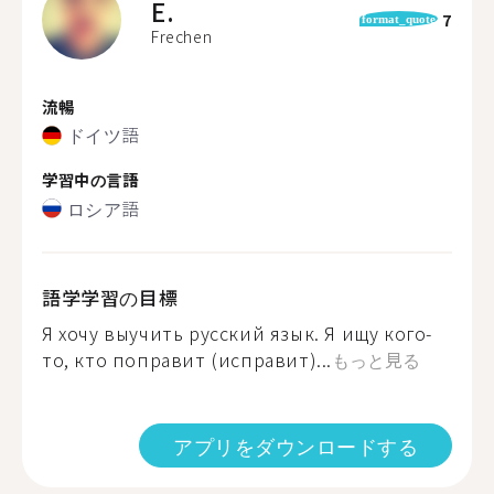
E.
7
format_quote
Frechen
流暢
ドイツ語
学習中の言語
ロシア語
語学学習の目標
Я хочу выучить русский язык. Я ищу кого-
то, кто поправит (исправит)...
もっと見る
アプリをダウンロードする