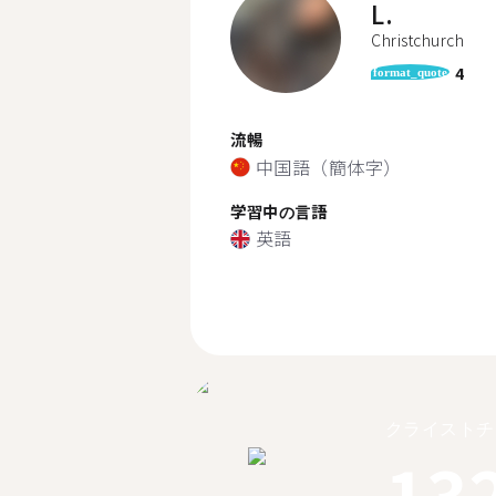
L.
Christchurch
4
format_quote
流暢
中国語（簡体字）
学習中の言語
英語
クライストチ
13