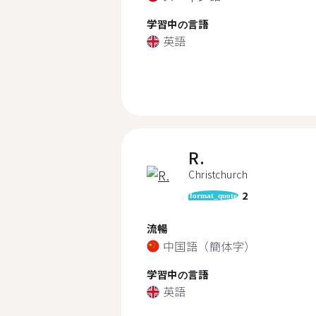
学習中の言語
英語
R.
Christchurch
2
format_quote
流暢
中国語（簡体字）
学習中の言語
英語