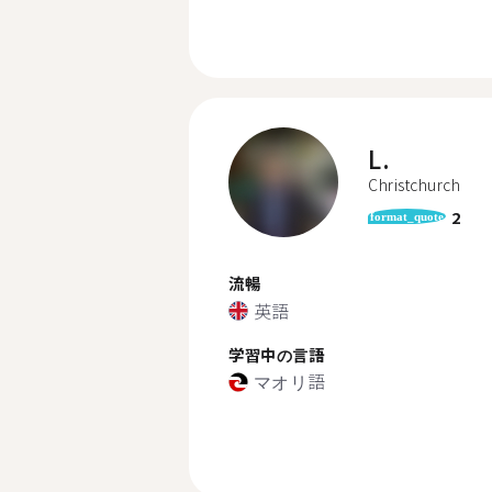
L.
Christchurch
2
format_quote
流暢
英語
学習中の言語
マオリ語