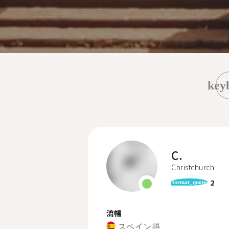
key
C.
Christchurch
2
format_quote
流暢
スペイン語