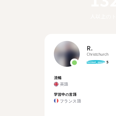
人以上の
R.
Christchurch
5
format_quote
流暢
英語
学習中の言語
フランス語