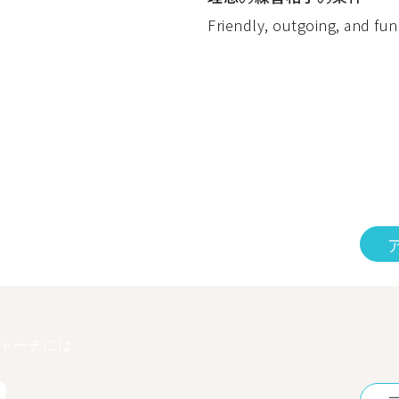
Friendly, outgoing, and funn
ャーチには
2