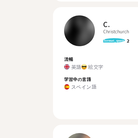
C.
Christchurch
2
format_quote
流暢
英語
絵文字
学習中の言語
スペイン語