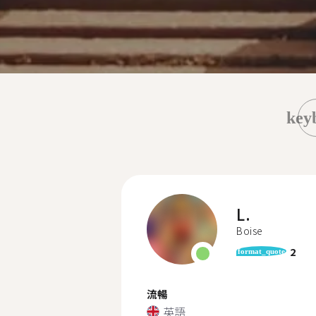
key
L.
Boise
2
format_quote
流暢
英語