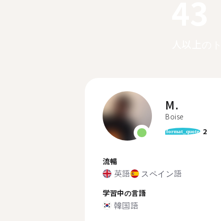
43
人以上の
M.
Boise
2
format_quote
流暢
英語
スペイン語
学習中の言語
韓国語