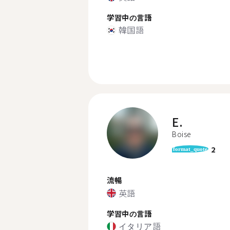
学習中の言語
韓国語
E.
Boise
2
format_quote
流暢
英語
学習中の言語
イタリア語