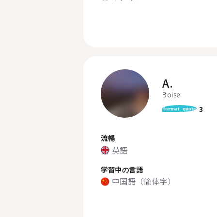
A.
Boise
3
format_quote
流暢
英語
学習中の言語
中国語（簡体字）