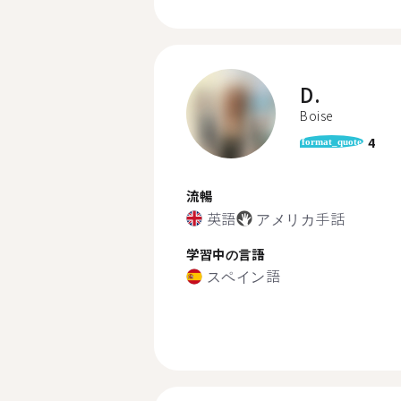
D.
Boise
4
format_quote
流暢
英語
アメリカ手話
学習中の言語
スペイン語