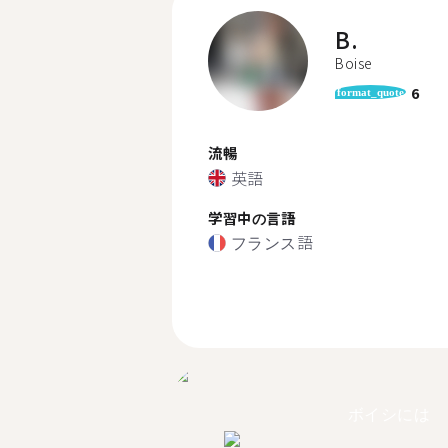
B.
Boise
6
format_quote
流暢
英語
学習中の言語
フランス語
ボイシには