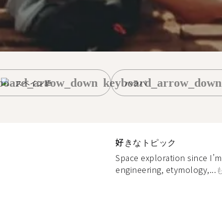
board_arrow_down
keyboard_arrow_down
スペイン語
ハラパ
好きなトピック
Space exploration since I’
engineering, etymology,...