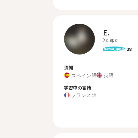
E.
Xalapa
28
format_quote
流暢
スペイン語
英語
学習中の言語
フランス語