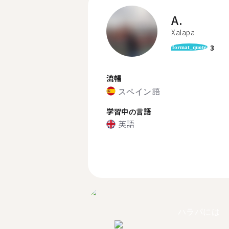
A.
Xalapa
3
format_quote
流暢
スペイン語
学習中の言語
英語
ハラパには