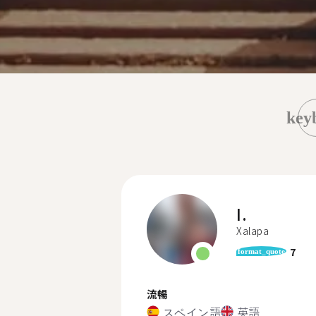
key
I.
Xalapa
7
format_quote
流暢
スペイン語
英語