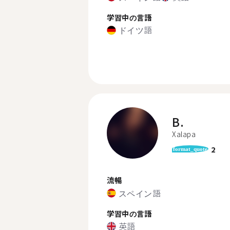
学習中の言語
ドイツ語
B.
Xalapa
2
format_quote
流暢
スペイン語
学習中の言語
英語