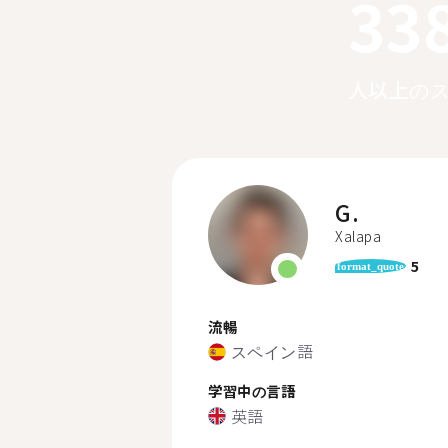
33
人以上の
G.
Xalapa
5
format_quote
流暢
スペイン語
学習中の言語
英語